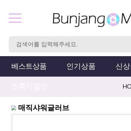
베스트상품
인기상품
신상
초특가할인
H
매직샤워글러브