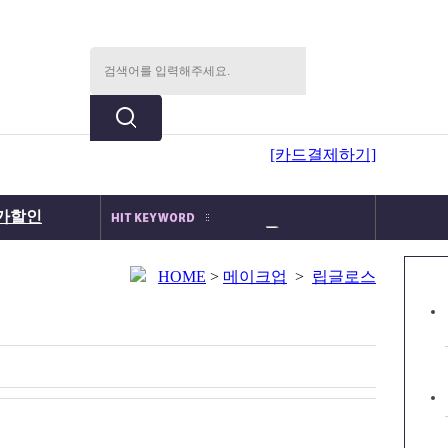
[카드결제하기]
가할인
메이크업박스
메이크업세트
국가자격증
HOME
>
메이크업
>
립글로스
분장몰속눈썹
분장세트