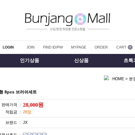
LOGIN
JOIN
FIND ID/PW
MYPAGE
ORDER
CART
0
인기상품
신상품
초특
HOME
>
분
형 8pcs 브러쉬세트
28,000원
판매가격 :
적립금 :
28점
브랜드 :
JX
제품선호도 :