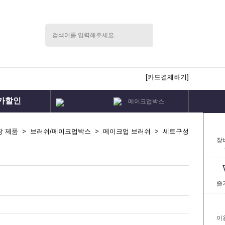
[카드결제하기]
가할인
메이크업박스
메이크업세트
국가자격증
분장몰속눈썹
장 제품
>
브러쉬/메이크업박스
>
메이크업 브러쉬
>
세트구성
분장세트
장
즐
이