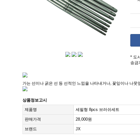
* 
송금
가는 선이나 굵은 선 등 선적인 느낌을 나타내거나
,
꽃잎이나 나뭇잎
상품정보고시
제품명
세필형 8pcs 브러쉬세트
판매가격
28,000원
브랜드
JX