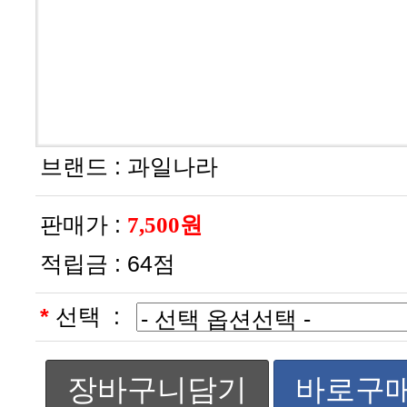
브랜드 :
과일나라
판매가 :
7,500원
적립금 :
64점
*
선택 :
장바구니담기
바로구