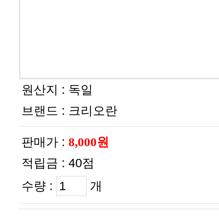
원산지 :
독일
브랜드 :
크리오란
판매가 :
8,000원
적립금 :
40점
수량 :
개