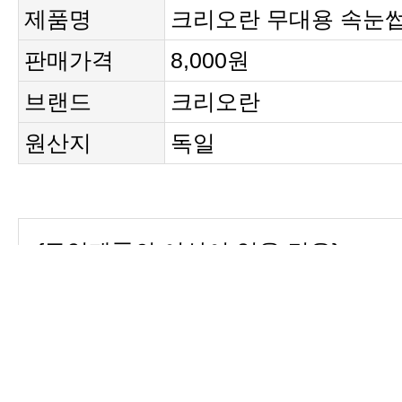
제품명
크리오란 무대용 속눈썹(8
판매가격
8,000원
브랜드
크리오란
원산지
독일
{구입제품의 이상이 있을 경우}
비는 판매자 부담입니다.
교환을 원하실 경우 구매자께서 운송