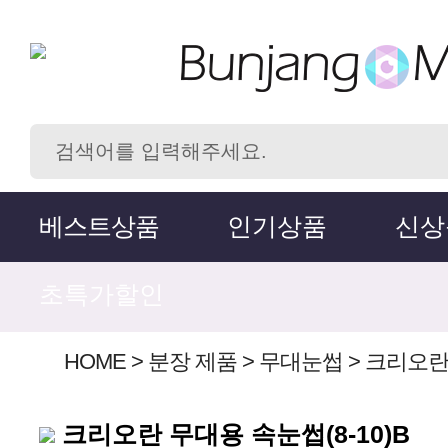
베스트상품
인기상품
신상
초특가할인
HOME
>
분장 제품
>
무대눈썹
>
크리오란 
크리오란 무대용 속눈썹(8-10)B