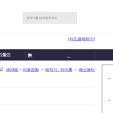
[카드결제하기]
가할인
메이크업박스
메이크업세트
국가자격증
HOME
>
미용잡화
>
매직기 . 아이롱
>
예스뷰티
분장몰속눈썹
분장세트