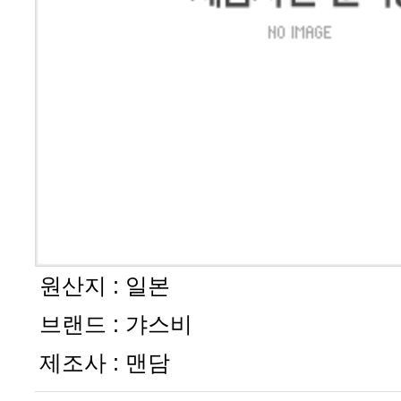
원산지 :
일본
브랜드 :
갸스비
제조사 :
맨담