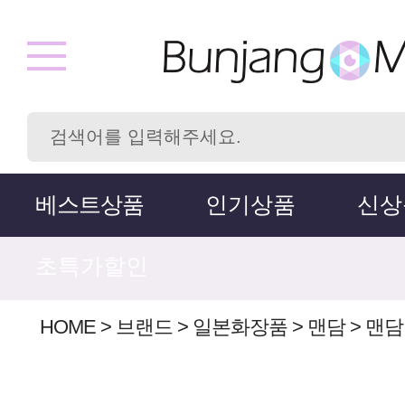
베스트상품
인기상품
신상
초특가할인
HOME
>
브랜드
>
일본화장품
>
맨담
>