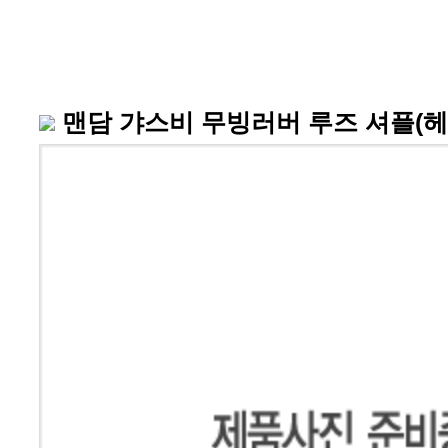
맨담 갸스비 무빙러버 루즈 셔플(헤