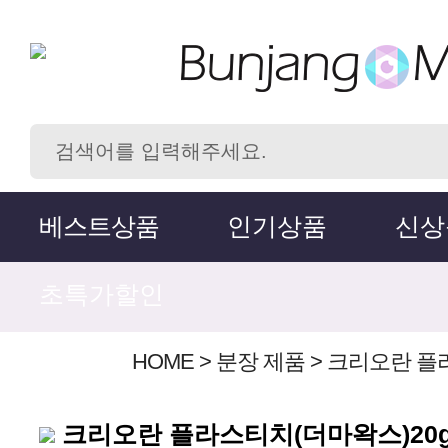
베스트상품
인기상품
신상
초특가할인
HOME
>
분장 제품
>
크리오란 플라
크리오란 플라스티치(더마왁스)20